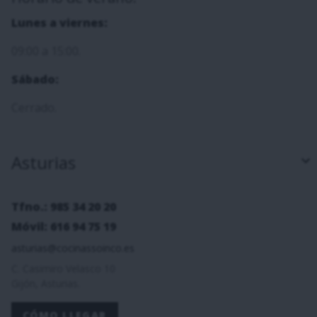
Lunes a viernes:
09:00 a 15:00.
Sábado:
Cerrado.
Asturias
Tfno.: 985 34 20 20
Móvil: 616 94 75 19
asturias@cocinassoinco.es
C. Casimiro Velasco 10
Gijón, Asturias.
CÓMO LLEGAR