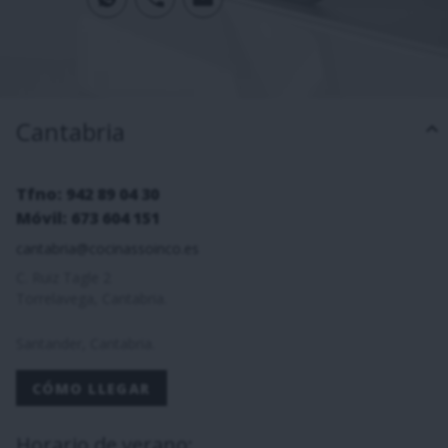
Cantabria
Tfno: 942 89 04 30
Móvil: 673 604 151
cantabria@cocinassoinco.es
C. Ruiz Tagle 2
Torrelavega, Cantabria.
Santander, Cantabria.
CÓMO LLEGAR
Horario de verano: