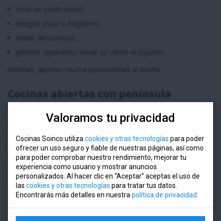
crear un punto social,
integrar placa o fregadero,
añadir almacenaje,
generar separación visual sin cerrar el espacio.
Además, aportan mucha personalidad al diseño.
Cocinas abiertas con península
Cuando no hay suficiente espacio para una isla completa, la
Valoramos tu privacidad
península es una alternativa muy funcional.
Cocinas Soinco utiliza
cookies y otras tecnologías
para poder
Ayuda a: delimitar ambientes, crear una zona de desayuno,
ofrecer un uso seguro y fiable de nuestras páginas, así como
ampliar encimera y mantener conexión visual entre estancias.
para poder comprobar nuestro rendimiento, mejorar tu
experiencia como usuario y mostrar anuncios
Barras auxiliares y espacios de apoyo
personalizados. Al hacer clic en “Aceptar” aceptas el uso de
las
cookies y otras tecnologías
para tratar tus datos.
Encontrarás más detalles en nuestra
política de privacidad
.
Muchas cocinas integradas incorporan pequeñas barras o
zonas auxiliares pensadas para desayunos rápidos, reuniones
informales o apoyo durante la cocina. Este tipo de soluciones