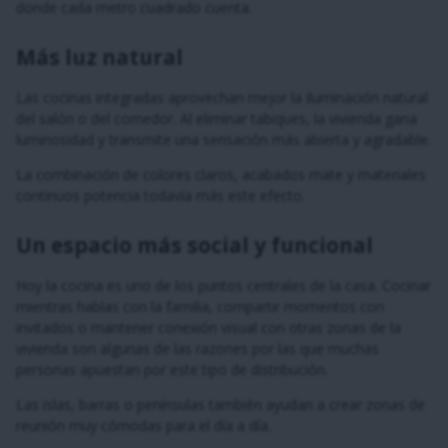
donde cada metro cuadrado cuenta.
Más luz natural
Las cocinas integradas aprovechan mejor la iluminación natural
del salón o del comedor. Al eliminar tabiques, la vivienda gana
luminosidad y transmite una sensación más abierta y agradable.
La combinación de colores claros, acabados mate y materiales
continuos potencia todavía más este efecto.
Un espacio más social y funcional
Hoy la cocina es uno de los puntos centrales de la casa. Cocinar
mientras hablas con la familia, compartir momentos con
invitados o mantener conexión visual con otras zonas de la
vivienda son algunas de las razones por las que muchas
personas apuestan por este tipo de distribución.
Las islas, barras o penínsulas también ayudan a crear zonas de
reunión muy cómodas para el día a día.