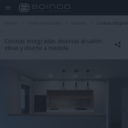
Soinco
Todas las noticias
Cocinas
Cocinas integrad
Cocinas integradas abiertas al salón:
ideas y diseño a medida