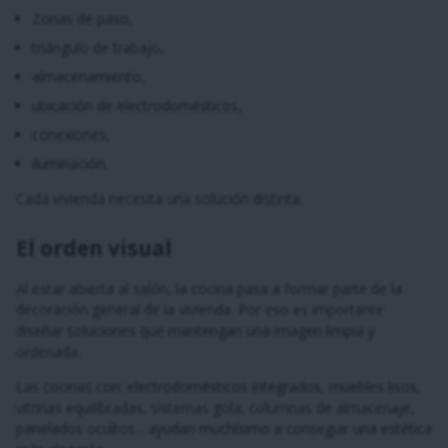
Zonas de paso,
triángulo de trabajo,
almacenamiento,
ubicación de electrodomésticos,
conexiones,
iluminación.
Cada vivienda necesita una solución distinta.
El orden visual
Al estar abierta al salón, la cocina pasa a formar parte de la
decoración general de la vivienda. Por eso es importante
diseñar soluciones que mantengan una imagen limpia y
ordenada.
Las cocinas con: electrodomésticos integrados, muebles lisos,
vitrinas equilibradas, sistemas gola, columnas de almacenaje,
panelados ocultos... ayudan muchísimo a conseguir una estética