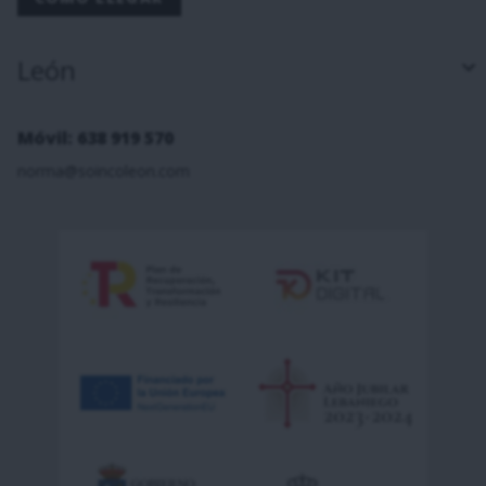
León
Móvil: 638 919 570
norma@soincoleon.com