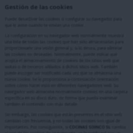
Gestión de las cookies
Puede desactivar las cookies o configurar su navegador para
que le avise cuando te envían una cookie.
La configuración en su navegador web normalmente muestra
una lista de todas las cookies que han sido almacenadas para
proporcionarle una visión general y, si lo desea, para eliminar
las cookies no deseadas. Normalmente, puede indicar que
acepta el almacenamiento de cookies de los sitios web que
visitas o de terceros afiliados a dichos sitios web. También
puede escoger ser notificado cada vez que se almacena una
nueva cookie. Se le proporciona a continuación orientación
sobre cómo hacer esto en diferentes navegadores web. Su
navegador web almacena normalmente cookies en una carpeta
específica en su disco duro, de forma que pueda examinar
también el contenido con más detalle.
Sin embargo, las cookies que están presentes en el sitio web
cambian con frecuencia, y no todas las cookies son igual de
importantes. Por consiguiente, si
COCINAS SOINCO SL
cambia