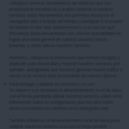
Utilizamos diversas herramientas de medición que nos
proporcionan estadísticas y análisis relativos a nuestros
servicios. Estas herramientas nos permiten reconocer el
navegador web a lo largo del tiempo y averiguar si el usuario
ha visitado el sitio web anteriormente y si es así con qué
frecuencia. Estas herramientas nos ofrecen la posibilidad de
lograr una visión general de cuántos usuarios únicos
tenemos y cómo utilizan nuestros servicios.
Asimismo, utilizamos la información que hemos recogido y
analizado para desarrollar y mejorar nuestros servicios; por
ejemplo, averiguando qué servicios generan mucho tráfico o
viendo si un servicio está funcionando de manera óptima.
Para entregar y adaptar los servicios a su uso
Se requiere y es necesario el almacenamiento local de datos
con el fin de permitirte utilizar nuestros servicios, tales como
información sobre su configuración, que nos dice cómo
deben presentarse los servicios en tu navegador web.
También utilizamos el almacenamiento local de datos para
adaptar nuestros servicios a su uso lo mejor posible.