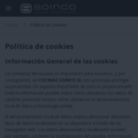
Soinco
Política de cookies
Política de cookies
Información General de las cookies
La confianza del usuario es importante para nosotros, y por
consiguiente, en
COCINAS SOINCO SL
nos preocupa proteger
su privacidad. Un aspecto importante de esto es proporcionarle
toda la información posible sobre cómo utilizamos tus datos de
carácter personal, incluso cómo utilizamos el almacenamiento
local de datos y tecnología similar
El almacenamiento local de datos implica almacenar diferentes
tipos de datos localmente en su dispositivo a través de su
navegador web. Los datos almacenados localmente pueden,
por ejemplo, contener la configuración del usuario, información