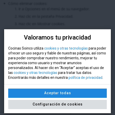
Cómo eliminar cookies:
Ir a Opciones en el menú de su navegador.
Haz clic en la pestaña Privacidad.
Haz clic en Mostrar cookies.
Selecciona las cookies que deseas eliminar y haz clic en
Valoramos tu privacidad
Eliminar seleccionadas. Haz clic en Eliminar todas si
deseas eliminar todas las cookies en tu navegador
web.
Cocinas Soinco utiliza
cookies y otras tecnologías
para poder
ofrecer un uso seguro y fiable de nuestras páginas, así como
Cierra la ventana. Cualquier cambio que hayas hecho
para poder comprobar nuestro rendimiento, mejorar tu
se guardará automáticamente.
experiencia como usuario y mostrar anuncios
Cómo evitar que las cookies se almacenen en tu navegador
personalizados. Al hacer clic en “Aceptar” aceptas el uso de
las
cookies y otras tecnologías
para tratar tus datos.
web:
Encontrarás más detalles en nuestra
política de privacidad
.
Ir a Configuración en el menú de tu navegador.
Selecciona la pestaña Privacidad.
En Historial, haz clic en Usar una configuración
Aceptar todas
personalizada para el historial.
Configuración de cookies
Selecciona tus opciones preferidas en Permitir cookies
de sitios web. Si deseas evitar que todas las cookies se