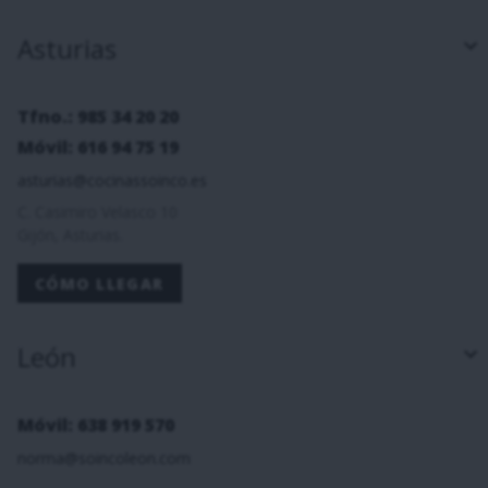
Asturias
Tfno.: 985 34 20 20
Móvil: 616 94 75 19
asturias@cocinassoinco.es
C. Casimiro Velasco 10
Gijón, Asturias.
CÓMO LLEGAR
León
Móvil: 638 919 570
norma@soincoleon.com