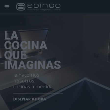
LA
COCINA
QUE
IMAGINAS
la hacemos
nosotros,
cocinas a medida
DISEÑAR AHORA