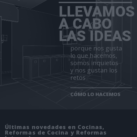
LLEVAMOS
A CABO
LAS IDEAS
porque nos gusta
lo que hacemos,
somos inquietos
y nos gustan los
retos
CÓMO LO HACEMOS
Últimas novedades en Cocinas,
Reformas de Cocina y Reformas