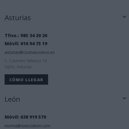
Asturias
Tfno.: 985 34 20 20
Móvil: 616 94 75 19
asturias@cocinassoinco.es
C. Casimiro Velasco 10
Gijón, Asturias.
CÓMO LLEGAR
León
Móvil: 638 919 570
norma@soincoleon.com