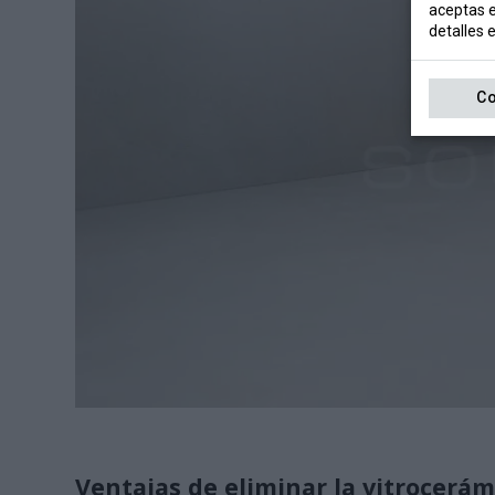
aceptas e
detalles 
Co
Ventajas de eliminar la vitrocerám