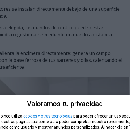
ores se instalan directamente debajo de una superficie
ada.
ca elegida, los mandos de control pueden estar
a piedra o gestionarse mediante un mando a distancia
calienta la encimera directamente; genera un campo
n la base ferrosa de tus sartenes y ollas, calentando el
raeficiente.
Valoramos tu privacidad
oinco utiliza
cookies y otras tecnologías
para poder ofrecer un uso segu
 nuestras páginas, así como para poder comprobar nuestro rendimiento
encia como usuario y mostrar anuncios personalizados. Al hacer clic en 