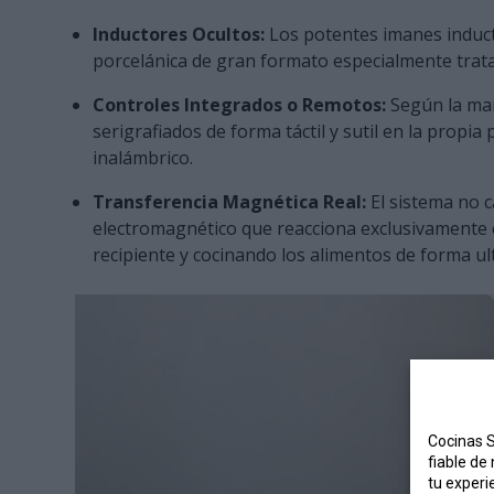
Inductores Ocultos:
Los potentes imanes induct
porcelánica de gran formato especialmente trat
Controles Integrados o Remotos:
Según la mar
serigrafiados de forma táctil y sutil en la propi
inalámbrico.
Transferencia Magnética Real:
El sistema no 
electromagnético que reacciona exclusivamente co
recipiente y cocinando los alimentos de forma ult
Cocinas S
fiable de
tu experi