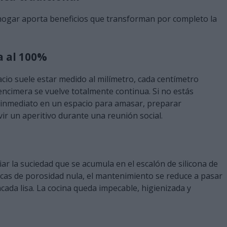
u hogar aporta beneficios que transforman por completo la
a al 100%
acio suele estar medido al milímetro, cada centímetro
tu encimera se vuelve totalmente continua. Si no estás
e inmediato en un espacio para amasar, preparar
vir un aperitivo durante una reunión social.
piar la suciedad que se acumula en el escalón de silicona de
ánicas de porosidad nula, el mantenimiento se reduce a pasar
da lisa. La cocina queda impecable, higienizada y