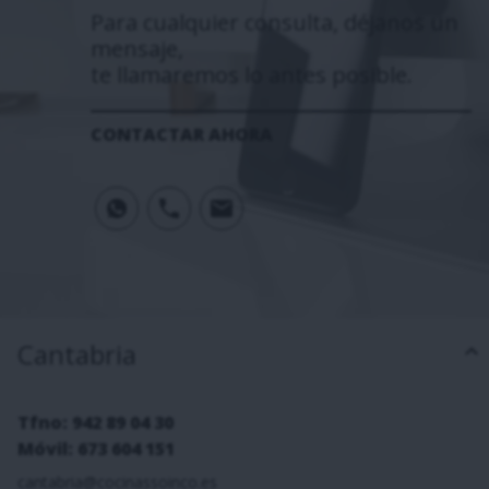
Para cualquier consulta, déjanos un
mensaje,
te llamaremos lo antes posible.
CONTACTAR AHORA
Cantabria
Tfno: 942 89 04 30
Móvil: 673 604 151
cantabria@cocinassoinco.es