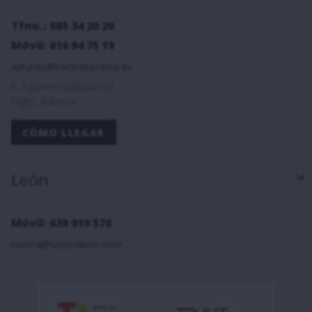
Tfno.: 985 34 20 20
Móvil: 616 94 75 19
asturias@cocinassoinco.es
C. Casimiro Velasco 10
Gijón, Asturias.
CÓMO LLEGAR
León
Móvil: 638 919 570
norma@soincoleon.com