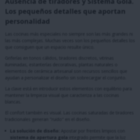
Ausencia de tiradores y Sistema Gola.
Los pequeños detalles que aportan
personalidad
Las cocinas más especiales no siempre son las más grandes ni
las más complejas. Muchas veces son los pequeños detalles los
que consiguen que un espacio resulte único.
Griferías en tonos cálidos, tiradores discretos, vitrinas
iluminadas, estanterías decorativas, plantas naturales o
elementos de cerámica artesanal son recursos sencillos que
ayudan a personalizar el diseño sin sobrecargar el conjunto.
La clave está en introducir estos elementos con equilibrio para
mantener la limpieza visual que caracteriza a las cocinas
blancas.
El confort también es visual. Las cocinas saturadas de tiradores
tradicionales generan "ruido" en el diseño.
La solución de diseño:
Apostar por frentes limpios con
sistema de apertura gola
integrado permite que la luz