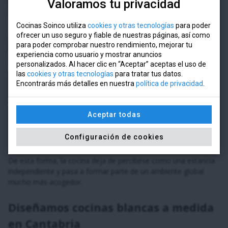
Valoramos tu privacidad
Cocinas blancas abiertas al salón: la
Cocinas Soinco utiliza
cookies y otras tecnologías
para poder
ofrecer un uso seguro y fiable de nuestras páginas, así como
importancia de la continuidad
para poder comprobar nuestro rendimiento, mejorar tu
experiencia como usuario y mostrar anuncios
Cuando la cocina comparte espacio con el salón o el comedor,
personalizados. Al hacer clic en “Aceptar” aceptas el uso de
el blanco se convierte en un gran aliado para integrar
las
cookies y otras tecnologías
para tratar tus datos.
visualmente ambas estancias.
Encontrarás más detalles en nuestra
política de privacidad
.
Sin embargo, para evitar una sensación excesivamente neutra
es importante trabajar la continuidad de materiales y colores en
Aceptar todas
todo el conjunto. La repetición de acabados de madera, textiles
cálidos o detalles decorativos similares ayuda a que la
Configuración de cookies
transición entre espacios resulte mucho más natural.
De esta forma, la cocina deja de percibirse como una estancia
independiente y pasa a formar parte de un ambiente global
mucho más acogedor.
Diseñamos cocinas blancas a medida
en Cantabria