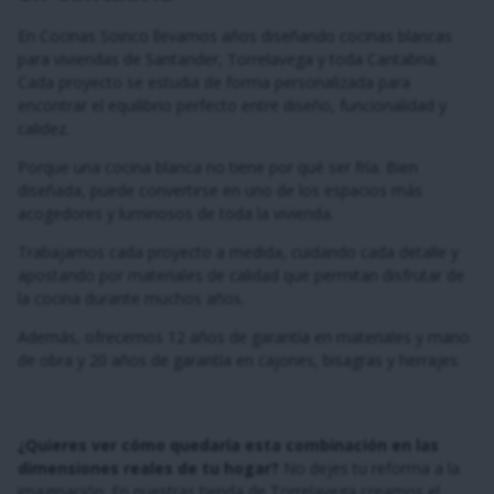
En Cocinas Soinco llevamos años diseñando cocinas blancas
para viviendas de Santander, Torrelavega y toda Cantabria.
Cada proyecto se estudia de forma personalizada para
encontrar el equilibrio perfecto entre diseño, funcionalidad y
calidez.
Porque una cocina blanca no tiene por qué ser fría. Bien
diseñada, puede convertirse en uno de los espacios más
acogedores y luminosos de toda la vivienda.
Trabajamos cada proyecto a medida, cuidando cada detalle y
apostando por materiales de calidad que permitan disfrutar de
la cocina durante muchos años.
Además, ofrecemos 12 años de garantía en materiales y mano
de obra y 20 años de garantía en cajones, bisagras y herrajes.
¿Quieres ver cómo quedaría esta combinación en las
dimensiones reales de tu hogar?
No dejes tu reforma a la
imaginación. En nuestras tienda de Torrelavega creamos el