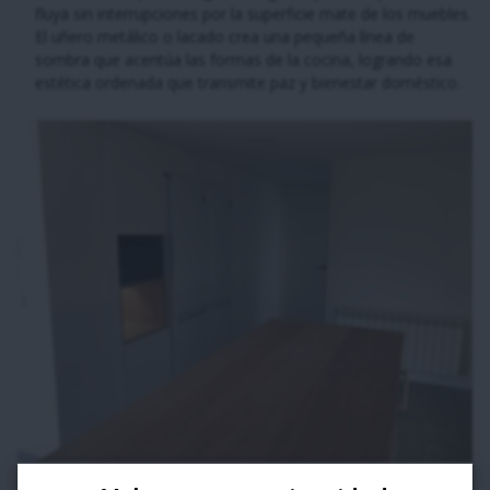
fluya sin interrupciones por la superficie mate de los muebles.
El uñero metálico o lacado crea una pequeña línea de
sombra que acentúa las formas de la cocina, logrando esa
estética ordenada que transmite paz y bienestar doméstico.