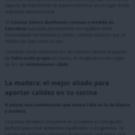
capaces de transformar un espacio luminoso en un lugar donde
realmente apetezca estar.
En
Cocinas Soinco diseñamos cocinas a medida en
Cantabria
buscando precisamente ese equilibrio entre
funcionalidad, luminosidad y calidez, creando espacios que se
sienten tan bien como se ven.
Tomando como referencia uno de nuestros últimos proyectos
de
fabricación propia
en Soinco, te desglosamos las reglas
de oro del
minimalismo cálido
.
La madera: el mejor aliado para
aportar calidez en tu cocina
Si existe una combinación que nunca falla es la de blanco
y madera.
La pureza del blanco encuentra en la madera el contrapunto
perfecto para crear ambientes equilibrados y acogedores. Ya
sea en una encimera, una barra de desayuno, una vitrina, una