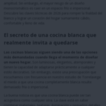
amplitud. Sin embargo, el mayor riesgo de un diseño
monocromático es caer en un espacio frío e impersonal.
Descubre las claves técnicas de 2026 para romper la frialdad del
blanco y lograr un corazón del hogar sumamente cálido,
confortable y lleno de vida.
El secreto de una cocina blanca que
realmente invita a quedarse
Las cocinas blancas siguen siendo una de las opciones
más demandadas cuando llega el momento de diseñar
un nuevo hogar.
Son luminosas, elegantes, atemporales y
tienen la capacidad de adaptarse prácticamente a cualquier
estilo decorativo. Sin embargo, existe una preocupación que
escuchamos con frecuencia en nuestro estudio de Torrelavega:
el miedo a que una cocina completamente blanca resulte
demasiado fría o impersonal.
La buena noticia es que una cocina blanca puede ser tan
acogedora como cualquier otra. La clave está en saber
combinar materiales, texturas, iluminación y pequeños detalles