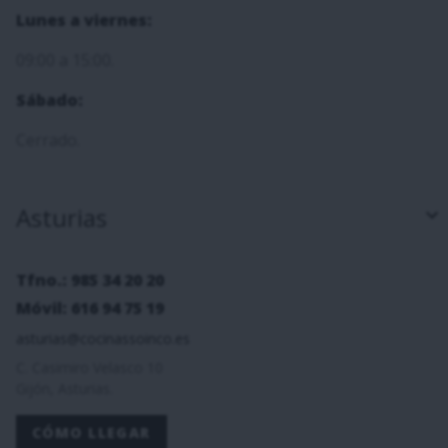
Lunes a viernes:
09:00 a 15:00.
Sábado:
Cerrado.
Asturias
Tfno.: 985 34 20 20
Móvil: 616 94 75 19
asturias@cocinassoinco.es
C. Casimiro Velasco 10
Gijón, Asturias.
CÓMO LLEGAR