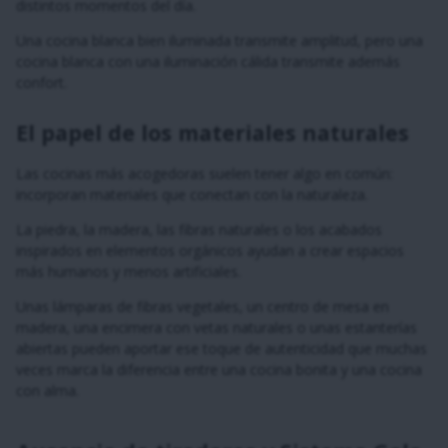
distintos momentos del día.
Una cocina blanca bien iluminada transmite amplitud, pero una
cocina blanca con una iluminación cálida transmite además
confort.
El papel de los materiales naturales
Las cocinas más acogedoras suelen tener algo en común:
incorporan materiales que conectan con la naturaleza.
La piedra, la madera, las fibras naturales o los acabados
inspirados en elementos orgánicos ayudan a crear espacios
más humanos y menos artificiales.
Unas lámparas de fibras vegetales, un centro de mesa en
madera, una encimera con vetas naturales o unas estanterías
abiertas pueden aportar ese toque de autenticidad que muchas
veces marca la diferencia entre una cocina bonita y una cocina
con alma.