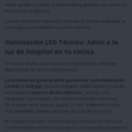
visible ayudan a romper la uniformidad y generan una sensación
mucho más acogedora.
Cuando diferentes materiales conviven de forma equilibrada, la
cocina gana personalidad sin perder armonía.
Iluminación LED Técnica: Adiós a la
luz de hospital en tu cocina
Un mismo diseño puede parecer completamente diferente
dependiendo de cómo esté iluminado.
La iluminación general debe garantizar comodidad para
cocinar y trabajar
, pero la verdadera calidez aparece cuando
incorporamos
puntos de luz indirecta
. Las tiras LED
integradas bajo muebles, las vitrinas iluminadas o las luces
decorativas sobre una isla ayudan a crear ambientes mucho
más agradables durante las horas de la tarde y la noche.
En muchas ocasiones recomendamos combinar luz funcional
con iluminación ambiental para que la cocina pueda adaptarse a