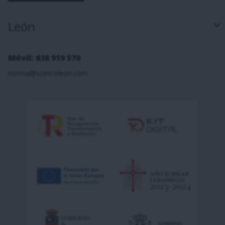
León
Móvil: 638 919 570
norma@soincoleon.com