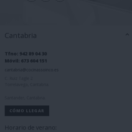
Cantabria
Tfno: 942 89 04 30
Móvil: 673 604 151
cantabria@cocinassoinco.es
C. Ruiz Tagle 2
Torrelavega, Cantabria.
Santander, Cantabria.
CÓMO LLEGAR
Horario de verano: