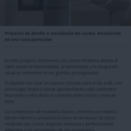
Proyecto de diseño e instalación de cocina. Instalación
en una casa particular.
En este proyecto diseñamos una cocina moderna abierta al
salón donde la funcionalidad, la luminosidad y la integración
visual se convierten en los grandes protagonistas.
El objetivo era crear un espacio cómodo para el día a día, con
una imagen limpia y actual, aprovechando cada centímetro
disponible y reforzando la conexión entre cocina y zona de
estar.
La combinación de mobiliario blanco, encimera porcelánica
efecto mármol y una práctica barra de desayuno da como
resultado una cocina elegante, luminosa y perfectamente
adaptada a las necesidades de sus propietarios.