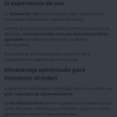
la experiencia de uso
La
iluminación LED
bajo los muebles altos aporta una luz
homogénea sobre toda la superficie de trabajo.
Además de mejorar la funcionalidad durante la preparación de
alimentos,
esta iluminación crea una atmósfera cálida y
agradable
que realza los materiales y acabados
seleccionados.
El resultado es una cocina práctica durante el día y
especialmente acogedora durante la noche.
Almacenaje optimizado para
mantener el orden
A pesar de sus dimensiones contenidas, esta cocina ofrece una
gran capacidad de almacenamiento
.
La
distribución lineal
permite organizar eficazmente todas las
zonas de trabajo, mientras que el mobiliario superior e inferior
aprovecha al máximo el espacio disponible.