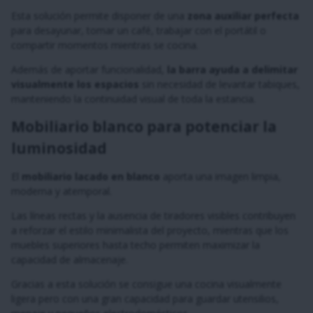
Esta solución permite disponer de una
zona auxiliar perfecta
para desayunar, tomar un café, trabajar con el portátil o
compartir momentos mientras se cocina.
Además de aportar funcionalidad,
la barra ayuda a delimitar
visualmente los espacios
sin necesidad de levantar tabiques,
manteniendo la continuidad visual de toda la estancia.
Mobiliario blanco para potenciar la
luminosidad
El
mobiliario lacado en blanco
aporta una imagen limpia,
moderna y atemporal.
Las líneas rectas y la ausencia de tiradores visibles contribuyen
a reforzar el estilo minimalista del proyecto, mientras que los
muebles superiores hasta techo permiten maximizar la
capacidad de almacenaje.
Gracias a esta solución se consigue una cocina visualmente
ligera pero con una gran capacidad para guardar utensilios,