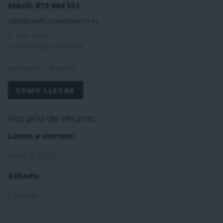
Móvil: 673 604 151
cantabria@cocinassoinco.es
C. Ruiz Tagle 2
Torrelavega, Cantabria.
Santander, Cantabria.
CÓMO LLEGAR
Horario de verano:
Lunes a viernes:
09:00 a 15:00.
Sábado:
Cerrado.