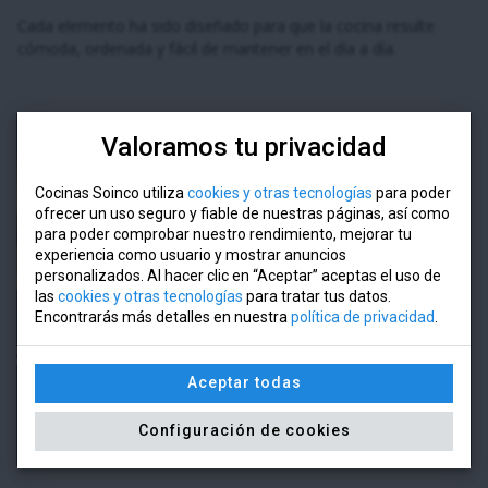
Cada elemento ha sido diseñado para que la cocina resulte
cómoda, ordenada y fácil de mantener en el día a día.
Valoramos tu privacidad
Proyecto de cocina a medida realizado
en Cantabria
Cocinas Soinco utiliza
cookies y otras tecnologías
para poder
ofrecer un uso seguro y fiable de nuestras páginas, así como
En Cocinas Soinco desarrollamos cocinas completamente
para poder comprobar nuestro rendimiento, mejorar tu
personalizadas adaptadas a cada vivienda y a cada forma de
experiencia como usuario y mostrar anuncios
personalizados. Al hacer clic en “Aceptar” aceptas el uso de
vivir.
las
cookies y otras tecnologías
para tratar tus datos.
Diseñamos espacios que combinan estética, ergonomía y
Encontrarás más detalles en nuestra
política de privacidad
.
funcionalidad, cuidando cada detalle para conseguir cocinas
duraderas y pensadas para disfrutarse durante muchos años.
Aceptar todas
Si estás pensando en renovar tu cocina en Cantabria,
podemos
ayudarte a diseñar una solución totalmente adaptada a
Configuración de cookies
tus necesidades.