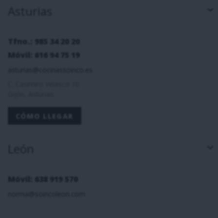
Asturias
Tfno.: 985 34 20 20
Móvil: 616 94 75 19
asturias@cocinassoinco.es
C. Casimiro Velasco 10
Gijón, Asturias.
CÓMO LLEGAR
León
Móvil: 638 919 570
norma@soincoleon.com